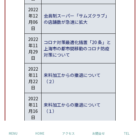
2022
年12
会員制スーパー「サムズクラブ」
月06
の店舗数が急速に拡⼤
日
2022
コロナ対策最適化措置「20 条」と
年11
上海市の都市間移動のコロナ防疫
月29
対策について
日
2022
年11
来料加⼯からの撤退について
月22
（２）
日
2022
年11
来料加⼯からの撤退について
月16
（１）
日
2022
MENU
HOME
アクセス
お問合せ
TEL
年11
中国における著作権登録について