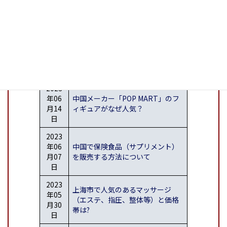
年06
昨年の GDP が初の 8000 億元突
月28
破︕大連経済が好調
日
2023
年06
アニメ映画「スラムダンク」が大
月21
人気、なぜ？
日
2023
年06
中国メーカー「POP MART」のフ
月14
ィギュアがなぜ人気？
日
2023
年06
中国で保険食品（サプリメント）
月07
を販売する方法について
日
2023
上海市で人気のあるマッサージ
年05
（エステ、指圧、整体等）と価格
月30
帯は?
日