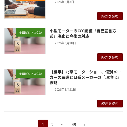
2026年6月3日
続きを読む
小型モーターのCCC認証「自己宣言方
中国ビジネスQ&A
式」廃止と今後の対応
2026年5月28日
続きを読む
【後半】北京モーターショー、個別メー
中国ビジネスQ&A
カーの躍進と日系メーカーの「現地化」
戦略
2026年5月21日
続きを読む
投
固
固
固
1
2
…
49
»