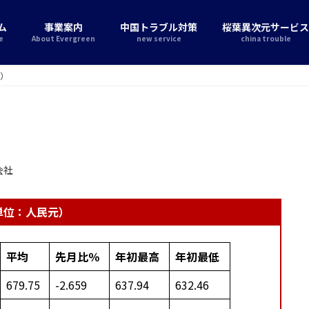
ム
事業案内
中国トラブル対策
桜葉異次元サービス
e
About Evergreen
new service
china trouble
月）
会社
、単位：人民元）
平均
先月比％
年初最高
年初最低
679.75
-2.659
637.94
632.46