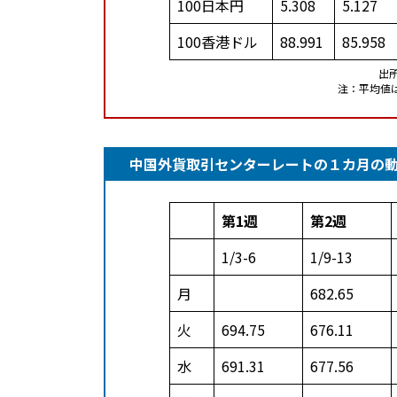
100日本円
5.308
5.127
100香港ドル
88.991
85.958
出
注：平均値
中国外貨取引センターレートの１カ月の動向(
第1週
第2週
1/3-6
1/9-13
月
682.65
火
694.75
676.11
水
691.31
677.56