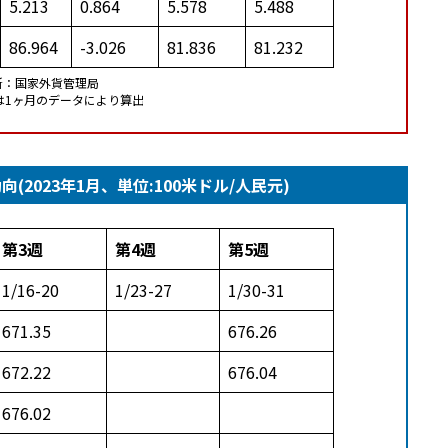
5.213
0.864
5.578
5.488
86.964
-3.026
81.836
81.232
所：国家外貨管理局
は1ヶ月のデータにより算出
2023年1月、単位:100米ドル/人民元)
第3週
第4週
第5週
1/16-20
1/23-27
1/30-31
671.35
676.26
672.22
676.04
676.02