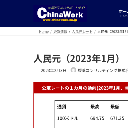
コ
ナ
ン
ビ
ホー
テ
ゲ
Hom
ン
ー
ツ
シ
Home
更新情報
人民元レート
人民元（2023年1
へ
ョ
ス
ン
キ
に
人民元（2023年1月）
ッ
移
プ
動
2023年2月3日
桜葉コンサルティング株式
公定レートの１カ月の動向(2023年1月
通貨
最高
最低
100米ドル
694.75
671.35