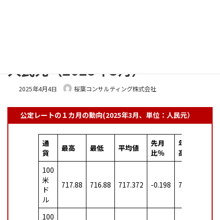
コ
ナ
ン
ビ
テ
ゲ
ン
ー
Home
更新情報
人民元レート
人民元（2025年3月）
ツ
シ
へ
ョ
ス
ン
人民元（2025年3月）
キ
に
ッ
移
2025年4月4日
桜葉コンサルティング株式会社
プ
動
公定レートの１カ月の動向(2025年3月、単位：人民元）
通
先月
年初最
年
最高
最低
平均値
貨
比％
高
低
100
米
717.88
716.88
717.372
-0.198
711.74
707
ド
ル
100