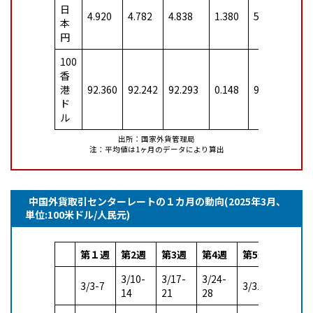
日
4.920
4.782
4.838
1.380
5.027
4.8
本
円
100
香
港
92.360
92.242
92.293
0.148
91.021
90.
ド
ル
出所：国家外貨管理局
注：平均値は1ヶ月のデータにより算出
中国外貨取引センターレートの１カ月の動向(2025年3月、
単位:100米ドル/人民元)
第１週
第2週
第3週
第4週
第5週
3/10-
3/17-
3/24-
3/3-7
3/31
14
21
28