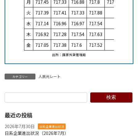
月
717.45
717.33
716.88
717.8
717.82
火
717.39
717.41
717.33
717.88
水
717.14
716.96
716.97
717.54
木
716.92
717.28
717.54
717.63
金
717.05
717.38
717.6
717.52
出所：国家外貨管理局
人民元レート
カテゴリー
検索
最近の投稿
2026年7月30日
日系企業進出状況
日系企業進出状況（2026年7月）