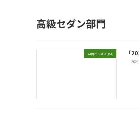
高級セダン部門
「2
中国ビジネスQ&A
202