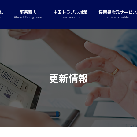
ム
事業案内
中国トラブル対策
桜葉異次元サービス
e
About Evergreen
new service
china trouble
更新情報