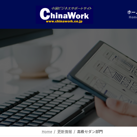
コ
ナ
ン
ビ
ホー
テ
ゲ
Hom
ン
ー
ツ
シ
へ
ョ
ス
ン
キ
に
ッ
移
プ
動
Home
更新情報
高級セダン部門