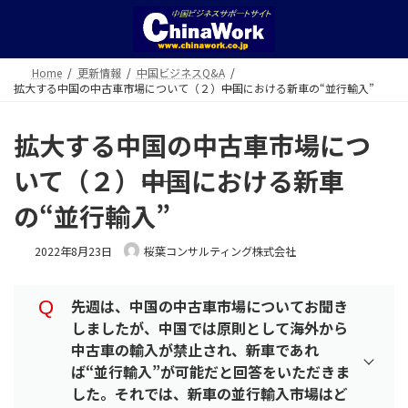
コ
ナ
ン
ビ
テ
ゲ
ン
ー
Home
更新情報
中国ビジネスQ&A
ツ
シ
拡大する中国の中古車市場について（２）――中国における新車の“並行輸入”
へ
ョ
ス
ン
キ
に
拡大する中国の中古車市場につ
ッ
移
いて（２）――中国における新車
プ
動
の“並行輸入”
2022年8月23日
桜葉コンサルティング株式会社
先週は、中国の中古車市場についてお聞き
しましたが、中国では原則として海外から
中古車の輸入が禁止され、新車であれ
ば“並行輸入”が可能だと回答をいただきま
した。それでは、新車の並行輸入市場はど