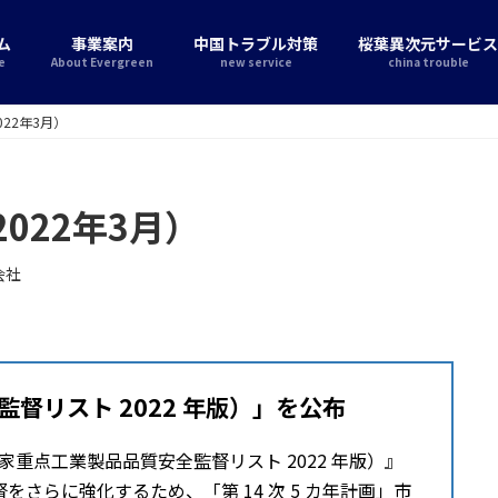
ム
事業案内
中国トラブル対策
桜葉異次元サービス
e
About Evergreen
new service
china trouble
22年3月）
022年3月）
会社
督リスト 2022 年版）」を公布
国家重点工業製品品質安全監督リスト 2022 年版）』
さらに強化するため、「第 14 次 5 カ年計画」市