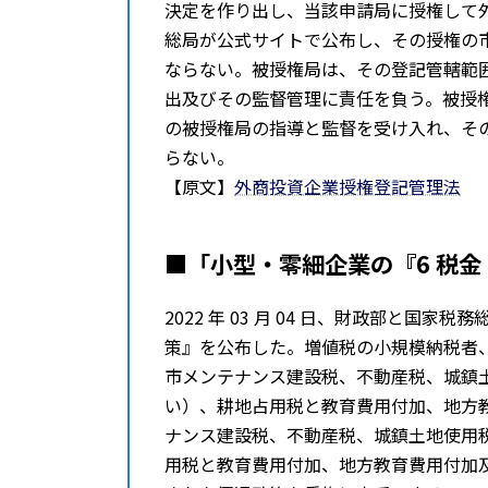
決定を作り出し、当該申請局に授権して
総局が公式サイトで公布し、その授権の
ならない。被授権局は、その登記管轄範
出及びその監督管理に責任を負う。被授
の被授権局の指導と監督を受け入れ、そ
らない。
【原文】
外商投資企業授権登記管理法
■「小型・零細企業の『6 税金
2022 年 03 月 04 日、財政部と国家
策』を公布した。増値税の小規模納税者、
市メンテナンス建設税、不動産税、城鎮
い）、耕地占用税と教育費用付加、地方
ナンス建設税、不動産税、城鎮土地使用
用税と教育費用付加、地方教育費用付加