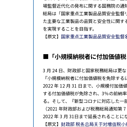
場監督近代化の発布に関する国務院の通知（
総局は「国家重点工業製品品質安全監督リス
た主要な工業製品の品質と安全性に関す
を実現することを目指す。
【原文】
国家重点工業製品品質安全監督
■「小規模納税者に付加価値税
3 月 24 ⽇、財政部と国家税務総局は
『⼩規模納税者に付加価値税を免除するに関す
2022 年 12 月 31 ⽇まで、⼩規模
する付加価値税が免除され、3％の前納
る。そして、『新型コロナに対応した一
（2021 年財政部および税務総局通知第 
2022 年 3 月 31⽇まで延⻑されること
【原文】
财政部 税务总局关于对增值税