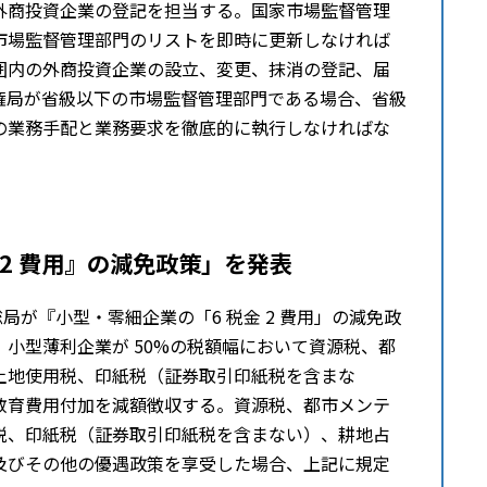
外商投資企業の登記を担当する。国家市場監督管理
市場監督管理部門のリストを即時に更新しなければ
囲内の外商投資企業の設立、変更、抹消の登記、届
権局が省級以下の市場監督管理部門である場合、省級
の業務⼿配と業務要求を徹底的に執行しなければな
 2 費用』の減免政策」を発表
税務総局が『小型・零細企業の「6 税金 2 費用」の減免政
小型薄利企業が 50%の税額幅において資源税、都
土地使用税、印紙税（証券取引印紙税を含まな
教育費用付加を減額徴収する。資源税、都市メンテ
税、印紙税（証券取引印紙税を含まない）、耕地占
及びその他の優遇政策を享受した場合、上記に規定