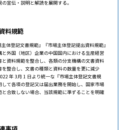
規の宣伝・説明と解読を展開する。
資料規範
『市場主体登記文書規範』『市場主体登記提出資料規範』
構と外国（地区）企業の中国国内における生産経営
書と資料規範を整合し、各類の分支機構の文書資料
書を整合し、文書の種類と資料の数量を更に減少
2 年 3⽉ 1 日より統一な『市場主体登記文書規
用して各項の登記又は届出業務を開始し、国家市場
範と合致しない場合、当該規範に準ずることを明確
連事項