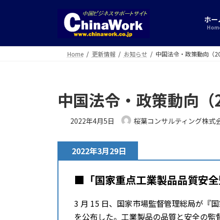
コ
ナ
ン
ビ
ホー
テ
ゲ
Hom
ン
ー
ツ
シ
Home
更新情報
お知らせ
中国法令・政策動向（20
へ
ョ
ス
ン
キ
に
中国法令・政策動向（2
ッ
移
プ
動
2022年4月5日
桜葉コンサルティング株式
2022年3月29日
■「国家重点工業製品品質安全監
3 月 15 ⽇、国家市場監督管理総局が『
を公布した。工業製品の品質と安全の監督を