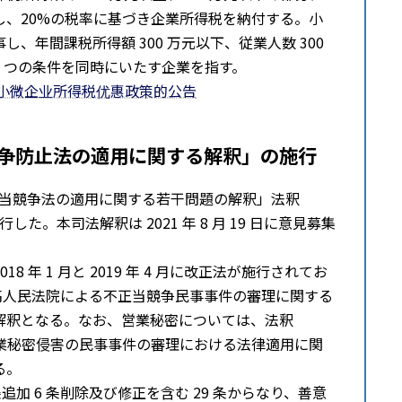
し、20%の税率に基づき企業所得税を納付する。小
、年間課税所得額 300 万元以下、従業人数 300
 3 つの条件を同時にいたす企業を指す。
施小微企业所得税优惠政策的公告
争防⽌法の適用に関する解釈」の施⾏
不正当競争法の適用に関する若⼲問題の解釈」法釈
施行した。本司法解釈は 2021 年 8 月 19 日に意見募集
 年 1 月と 2019 年 4 月に改正法が施行されてお
「最高人⺠法院による不正当競争⺠事事件の審理に関する
解釈となる。なお、営業秘密については、法釈
る営業秘密侵害の⺠事事件の審理における法律適用に関
る。
条追加 6 条削除及び修正を含む 29 条からなり、善意