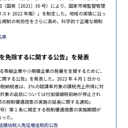
国発［2021］30 号）により、国家市場監督管理
ト 2022 年版）」を制定した。地域の実情に沿っ
る規制の有効性をさらに⾼め、科学的で正確な規制
名単
を免除するに関する公告」を発表
更なる零細企業や⼩規模企業の発展を⽀援するために、
る公告』を発表した。2022 年 4 月 1 ⽇から
付加価値税納税者は、3％の賦課率対象の課税売上所得に対
率対象の品目については付加価値税前納が停⽌され
部の税制優遇政策の実施の延⻑に関する通知』
7 号）第 1 条に規定する税制優遇措置の実施期間が
になった。
小规模纳税人免征增值税的公告