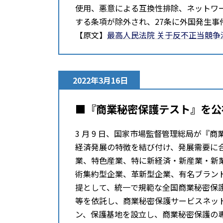
使用、悪意による互換性排除、ネットワ
する条項が除外され、27条に外国発生
【原文】
最高人⺠法院 关于反不正当競争
2022年3月16日
■『商業秘密保護テスト』を公
3 ⽉ 9 日、国家市場監督管理総局が
経済発展の特徴を結び付け、発展需要に
業、特色産業、特に新経済・新産業・新
術集約型企業、革新型企業、有名ブラン
提として、統一で規範な全国商業秘密保
等を依託し、商業秘密保護サービスネッ
ン、保護基地を設立し、商業秘密保護の