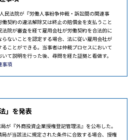
最⾼⼈⺠法院が『労働⼈事紛争仲裁・訴訟間の関連事
労働契約の違法解除又は終止の賠償金を支払うこと
⺠法院が審査を経て雇用会社が労働契約を合法的に
ならないことを認定する場合、法に従い雇用会社が
することができる。当事者は仲裁プロセスにおいて
おいて説明を行った後、尋問を経た証拠と看做す。
連事項
法」を発表
監督管理総局が『外商投資企業授権登記管理法』を公布した。
請局が当該法に規定された条件に合致する場合、授権