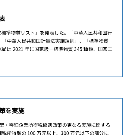
表
家標準物質リスト」を発表した。「中華⼈⺠共和国⾏
、「中華⼈⺠共和国計量法実施規則」、「標準物質
 2021 年に国家級一標準物質 345 種類、国家二
。
策を実施
『小型・零細企業所得税優遇政策の更なる実施に関する
所得額の 100 万元以上、300 万元以下の部分に