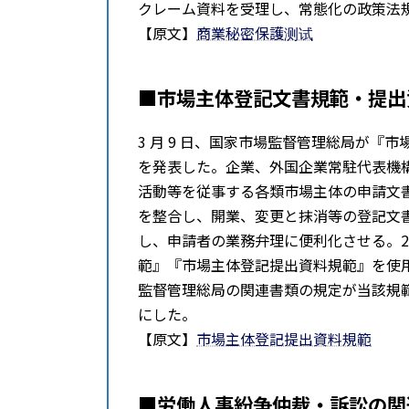
クレーム資料を受理し、常態化の政策法
【原文】
商業秘密保護测试
■市場主体登記文書規範・提出
3 ⽉ 9 日、国家市場監督管理総局が
を発表した。企業、外国企業常駐代表機
活動等を従事する各類市場主体の申請文
を整合し、開業、変更と抹消等の登記文
し、申請者の業務弁理に便利化させる。202
範』『市場主体登記提出資料規範』を使
監督管理総局の関連書類の規定が当該規
にした。
【原文】
市場主体登記提出資料規範
■労働人事紛争仲裁・訴訟の関