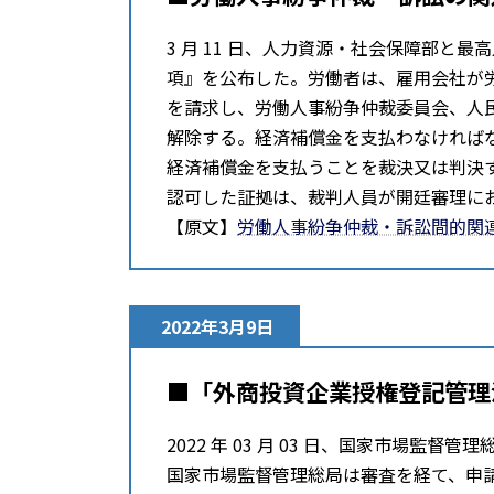
3 ⽉ 11 日、⼈⼒資源・社会保障部と
項』を公布した。労働者は、雇用会社が
を請求し、労働⼈事紛争仲裁委員会、⼈
解除する。経済補償金を支払わなければ
経済補償金を支払うことを裁決又は判決
認可した証拠は、裁判⼈員が開廷審理に
【原文】
労働⼈事紛争仲裁・訴訟間的関
2022年3月9日
■「外商投資企業授権登記管理
2022 年 03 月 03 日、国家市場
国家市場監督管理総局は審査を経て、申