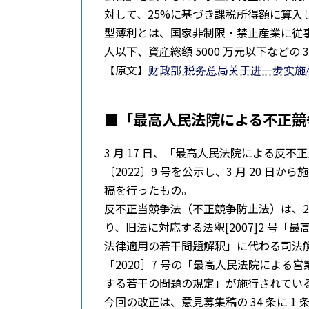
対して、25%に基づき課税所得額に算入
型薄利とは、国家非制限・禁止産業に従事し
人以下、資産総額 5000 万元以下などの
【原文】
财政部 税务总局关于进一步实
■「最⾼⼈⺠法院による不正競
3 月 17 日、「最高人⺠法院による反
〔2022〕9 号を公示し、3 月 20 日から
稿を行ったもの。
反不正当競争法（不正競争防止法）は、2018
り、旧法に対応する法釈[2007]2 号
法律適用の若⼲問題解釈」に代わる司法
「2020］7 号の「最高人⺠法院によ
する若⼲の問題の規定」が施行されてい
今回の改正は、意見募集稿の 34 条に 1 