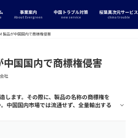
ム
事業案内
中国トラブル対策
桜葉異次元サービス
e
About Evergreen
new service
china trouble
EM 製品が中国国内で商標権侵害
品が中国国内で商標権侵害
会社
を製造します。その際に、製品の名称の商標権を
か。中国国内市場では流通せず、全量輸出する