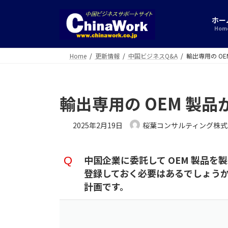
コ
ナ
ン
ビ
ホー
テ
ゲ
Hom
ン
ー
ツ
シ
Home
更新情報
中国ビジネスQ&A
輸出専用の O
へ
ョ
ス
ン
キ
に
輸出専用の OEM 製
ッ
移
プ
動
2025年2月19日
桜葉コンサルティング株式
中国企業に委託して OEM 製品
登録しておく必要はあるでしょう
計画です。