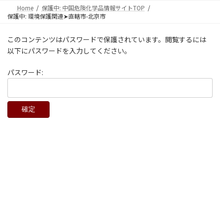
コ
ナ
Home
保護中: 中国危険化学品情報サイトTOP
ン
ビ
保護中: 環境保護関連➤直轄市-北京市
テ
ゲ
ン
ー
このコンテンツはパスワードで保護されています。閲覧するには
ツ
シ
以下にパスワードを入力してください。
へ
ョ
ス
ン
パスワード:
キ
に
ッ
移
プ
動