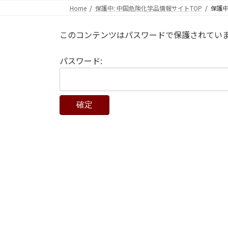
コ
ナ
Home
保護中: 中国危険化学品情報サイトTOP
保護中
ン
ビ
テ
ゲ
このコンテンツはパスワードで保護されてい
ン
ー
ツ
シ
パスワード:
へ
ョ
ス
ン
キ
に
ッ
移
プ
動